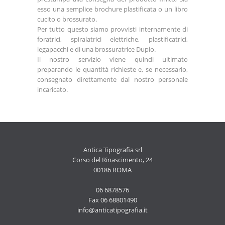
esso una semplice brochure plastificata o un libro
cucito o brossurato.
Per tutto questo siamo provvisti internamente di
foratrici, spiralatrici elettriche, plastificatrici,
legapacchi e di una brossuratrice Duplo.
Il nostro servizio viene quindi ultimato
preparando le quantità richieste e, se necessario,
consegnato direttamente dal nostro personale
incaricato.
Antica Tipografia srl
Corso del Rinascimento, 24
00186 ROMA
06 6878576
Fax 06 68801490
info@anticatipografia.it